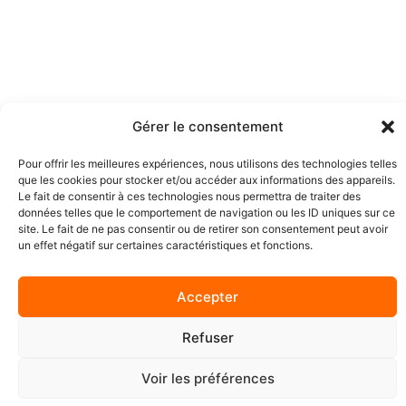
Gérer le consentement
Pour offrir les meilleures expériences, nous utilisons des technologies telles
que les cookies pour stocker et/ou accéder aux informations des appareils.
Le fait de consentir à ces technologies nous permettra de traiter des
données telles que le comportement de navigation ou les ID uniques sur ce
site. Le fait de ne pas consentir ou de retirer son consentement peut avoir
un effet négatif sur certaines caractéristiques et fonctions.
F
I
a
n
Accepter
c
s
La P'tite
Poulette
e
t
b
a
Refuser
Mentions Légales
–
Politique de
o
g
confidentialité
–
o
r
Voir les préférences
Contact
k
a